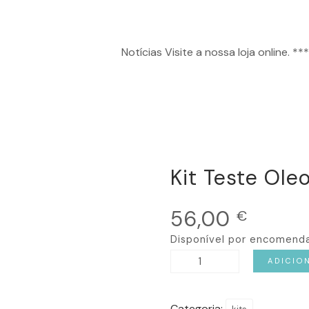
Notícias
Visite a nossa loja online. *** N
Kit Teste Ole
56,00
€
Disponível por encomend
Quantidade
ADICIO
de
Kit
Categoria: