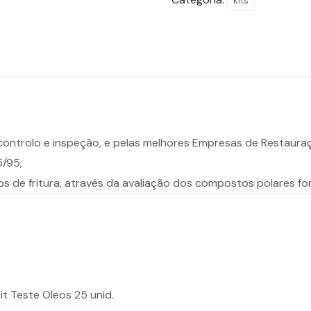
kits
Teste
Oleos
50
unid.
e controlo e inspeção, e pelas melhores Empresas de Restauraç
5/95;
os de fritura, através da avaliação dos compostos polares fo