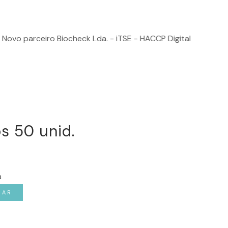
ovo parceiro Biocheck Lda. - iTSE - HACCP Digital
os 50 unid.
a
NAR