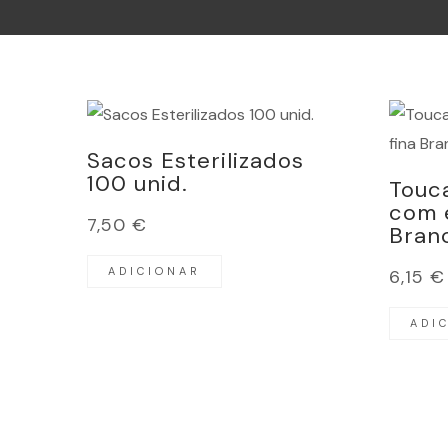
Sacos Esterilizados
100 unid.
Touc
com e
7,50
€
Bran
ADICIONAR
6,15
€
ADI