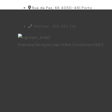
Rua da Paz, 66 4050-461 Porto
Telefone : 225 433 723
Empresa
Serviços
Loja Online
Contactos
FAQ´S